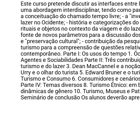
Este curso pretende discutir as interfaces entre 
uma abordagem interdisciplinar, tendo como pau
a conceituação do chamado tempo livre; - a "in
lazer no Ocidente; - história e categorizações d
rituais e objetos no contexto da viagem e do laz
fonte de novos parâmetros para a discussão dos 
e "preservação cultural"; - contribuição da pesqu
turismo para a compreensão de questões relativ
contemporâneo. Parte I: Os usos do tempo 1. Óci
Agentes e Sociabilidades Parte II: Três contrib
turismo e do lazer 3. Dean MacCannel e a noçã
Urry e o olhar do turista 5. Edward Bruner e o t
Turismo e Consumo 6. Consumidores e cenários 
Parte IV: Temas diversos 8. Turismo Étnico: em 
dinâmicas de gênero 10. Turismo, Museus e Patr
Seminário de conclusão Os alunos deverão apres