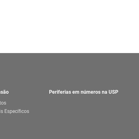
nsão
Periferias em números na USP
tos
is Específicos