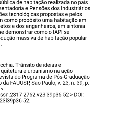
pública de habitação realizada no país
sentadoria e Pensões dos Industriários
ões tecnológicas propostas e pelos
nham como propósito uma habitação em
tetos e dos engenheiros, em sintonia
se demonstrar como o IAPI se
odução massiva de habitação popular
.
cchia. Trânsito de ideias e
rquitetura e urbanismo na ação
 Revista do Programa de Pós-Graduação
da FAUUSP, São Paulo, v. 23, n. 39, p.
 <
/issn.2317-2762.v23i39p36-52 > DOI:
23i39p36-52.