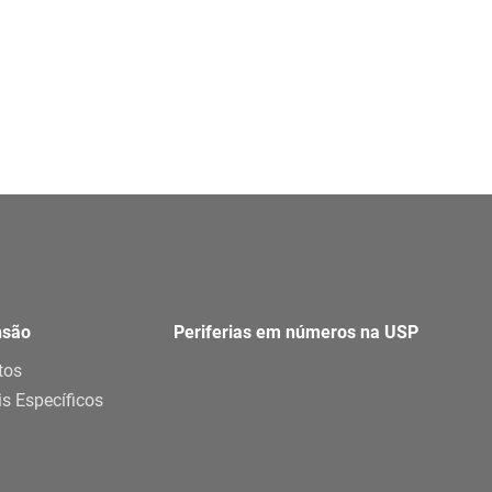
nsão
Periferias em números na USP
tos
is Específicos