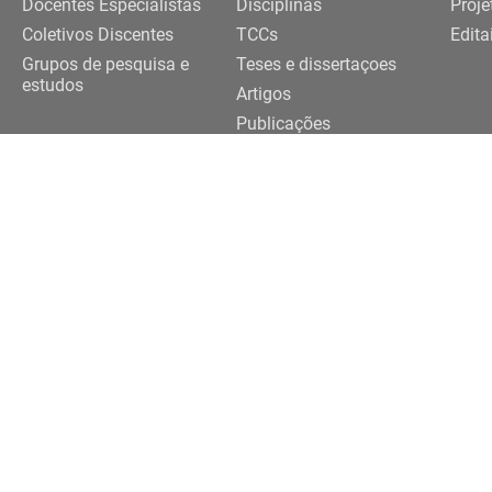
Docentes Especialistas
Disciplinas
Proje
Coletivos Discentes
TCCs
Edita
Grupos de pesquisa e
Teses e dissertaçoes
estudos
Artigos
Publicações
Trabalhos de eventos
Realização
091-3922 |
3091-3924
eriferias@usp.br