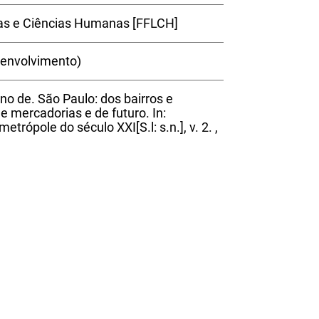
ras e Ciências Humanas [FFLCH]
senvolvimento)
no de. São Paulo: dos bairros e
e mercadorias e de futuro. In:
trópole do século XXI[S.l: s.n.], v. 2. ,