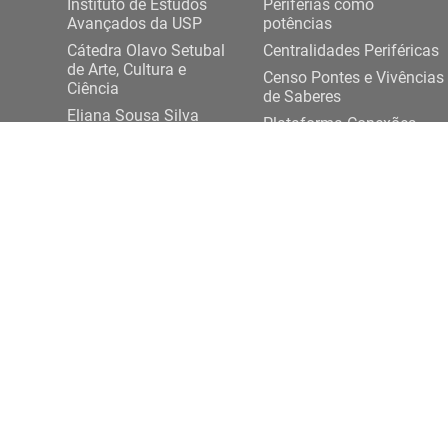
Instituto de Estudos
Periferias como
Avançados da USP
potências
Cátedra Olavo Setubal
Centralidades Periféricas
de Arte, Cultura e
Censo Pontes e Vivências
Ciência
de Saberes
Eliana Sousa Silva
Plataforma Conexões
Projeto Democracia
USP-Periferias
Artes e Saberes Plurais
Expediente DASP
ENTRE EM CONTATO
Rua da Praça do Relógio, 109, térreo,
+ 55 11 3
Cidade Universitária, 05508-050, São Paulo/SP
conexoesp