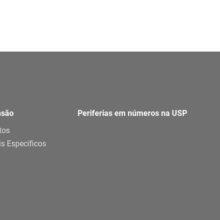
nsão
Periferias em números na USP
tos
is Específicos