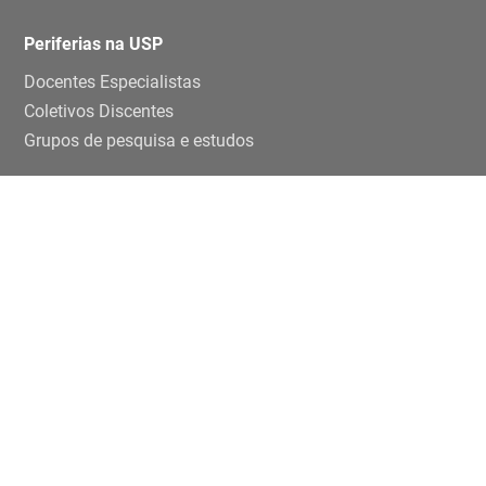
Periferias na USP
Docentes Especialistas
Coletivos Discentes
Grupos de pesquisa e estudos
Ensino e pesquisa
Disciplinas
TCCs
Teses e dissertaçoes
Artigos
Publicações
Trabalhos de eventos
Extensão