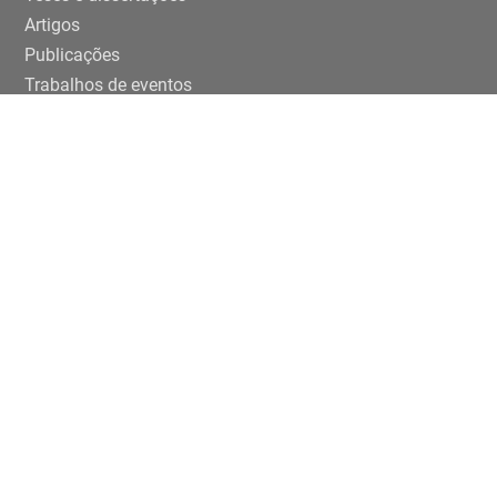
Artigos
Publicações
Trabalhos de eventos
Extensão
Projetos
Editais Específicos
Periferias em números na USP
ENTRE EM CONTATO
Rua da Praça do Relógio, 109, térreo,
Cidade Universitária, 05508-050, São Paulo/SP