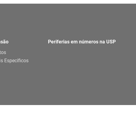
nsão
Periferias em números na USP
tos
is Específicos