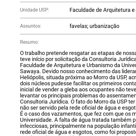
Unidade USP:
Faculdade de Arquitetura e
Assuntos:
favelas; urbanização
Resumo:
O trabalho pretende resgatar as etapas de noss
teve início por solicitação da Consultoria Jurídi
Faculdade de Arquitetura e Urbanismo da Univers
Sawaya. Devido nosso conhecimento das lidera
Heliópolis, situada próxima ao Morro da USP, ac
dois núcleos pudesse facilitar os primeiros cont
inicial de vender a gleba aos ocupantes não tev
levantar os principais problemas do assentame
Consultoria Jurídica. O fato do Morro da USP t
não ser servido pela rede oficial de água e esg
É o caso dos vazamentos, que fez com que os 
Universidade. A falta de água tratada também p
infecciosas, principalmente na população infanti
rede oficial de água e esgotos, como foi propo