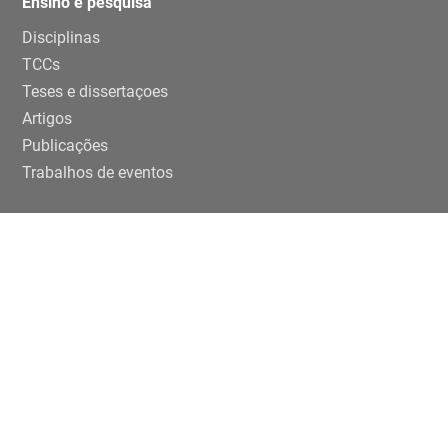
Ensino e pesquisa
Disciplinas
TCCs
Teses e dissertaçoes
Artigos
Publicações
Trabalhos de eventos
Extensão
Projetos
Editais Específicos
Periferias em números na USP
ENTRE EM CONTATO