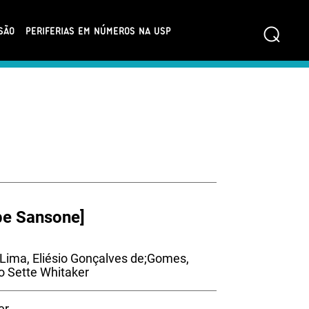
⌕
SÃO
PERIFERIAS EM NÚMEROS NA USP
ipe Sansone]
;Lima, Eliésio Gonçalves de;Gomes,
ão Sette Whitaker
er