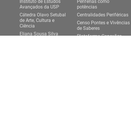
Instituto de Estudos
Periferias como
Avançados da USP
potências
Cátedra Olavo Setubal
Centralidades Periféricas
de Arte, Cultura e
Censo Pontes e Vivências
Ciência
de Saberes
Eliana Sousa Silva
Plataforma Conexões
Projeto Democracia
USP-Periferias
Artes e Saberes Plurais
Expediente DASP
ENTRE EM CONTATO
Rua da Praça do Relógio, 109, térreo,
+ 55 11 3
Cidade Universitária, 05508-050, São Paulo/SP
conexoesp