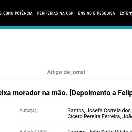
AS COMO POTÊNCIA
PERIFERIAS NA USP
ENSINO E PESQUISA
EXTEN
Artigo de jornal
 deixa morador na mão. [Depoimento a Fel
Autor(a):
Santos, Josefa Correia dos
Cícero Pereira;Ferreira, Jo
Autor(a) USP:
Ferreira, João Sette Whitak