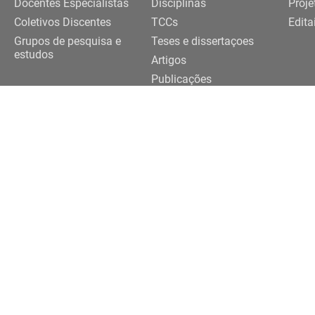
Docentes Especialistas
Disciplinas
Proje
Coletivos Discentes
TCCs
Edita
Grupos de pesquisa e
Teses e dissertaçoes
estudos
Artigos
Publicações
Trabalhos de eventos
Realização
091-3922 |
3091-3924
eriferias@usp.br