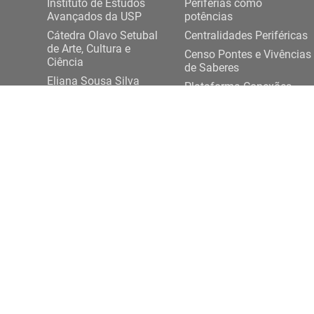
Instituto de Estudos
Periferias como
Avançados da USP
potências
Cátedra Olavo Setubal
Centralidades Periféricas
de Arte, Cultura e
Censo Pontes e Vivências
Ciência
de Saberes
Eliana Sousa Silva
Plataforma Conexões
Projeto Democracia
USP-Periferias
Artes e Saberes Plurais
Expediente DASP
ENTRE EM CONTATO
Rua da Praça do Relógio, 109, térreo,
+ 55 11 3
Cidade Universitária, 05508-050, São Paulo/SP
conexoesp