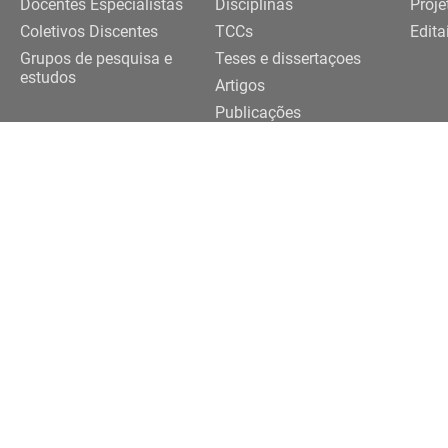
Docentes Especialistas
Disciplinas
Proje
Coletivos Discentes
TCCs
Edita
Grupos de pesquisa e
Teses e dissertaçoes
estudos
Artigos
Publicações
Trabalhos de eventos
Realização
091-3922 |
3091-3924
eriferias@usp.br