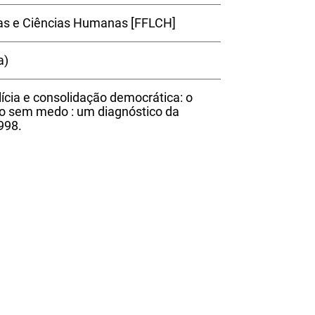
ras e Ciências Humanas [FFLCH]
a)
ícia e consolidação democrática: o
ulo sem medo : um diagnóstico da
1998.