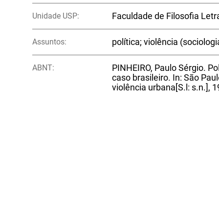
Unidade USP:
Faculdade de Filosofia Let
Assuntos:
política; violência (sociologi
ABNT:
PINHEIRO, Paulo Sérgio. Pol
caso brasileiro. In: São Pa
violência urbana[S.l: s.n.], 