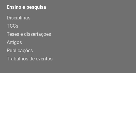
Ensino e pesquisa
Disciplinas
TCCs
Teses e dissertaçoes
Artigos
Publicações
Trabalhos de eventos
Extensão
Projetos
Editais Específicos
Periferias em números na USP