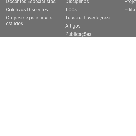
Docentes Especialistas
Disciplinas
Proje
Coletivos Discentes
TCCs
Edita
Grupos de pesquisa e
Teses e dissertaçoes
estudos
Artigos
Publicações
Trabalhos de eventos
Realização
091-3922 |
3091-3924
eriferias@usp.br