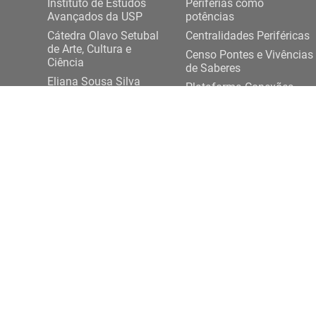
Instituto de Estudos
Periferias como
Avançados da USP
potências
Cátedra Olavo Setubal
Centralidades Periféricas
de Arte, Cultura e
Censo Pontes e Vivências
Ciência
de Saberes
Eliana Sousa Silva
Plataforma Conexões
Projeto Democracia
USP-Periferias
Artes e Saberes Plurais
Expediente DASP
ENTRE EM CONTATO
Rua da Praça do Relógio, 109, térreo,
+ 55 11 3
Cidade Universitária, 05508-050, São Paulo/SP
conexoesp