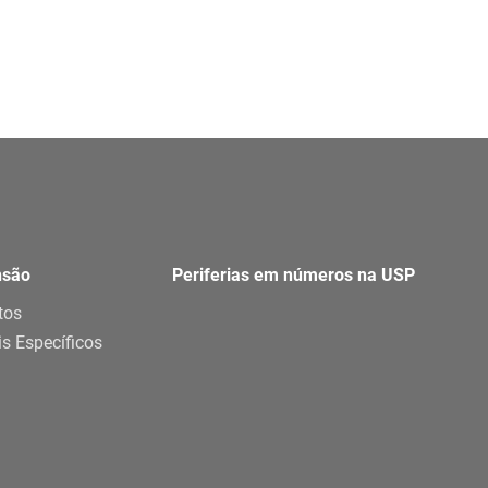
nsão
Periferias em números na USP
tos
is Específicos