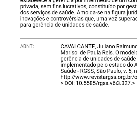
estabelece a gerência por intermédio de um con
privada, sem fins lucrativos, constituído por ges
dos serviços de saúde. Amolda-se na figura jurí
inovações e controvérsias que, uma vez supera
para gerência de unidades de saúde.
ABNT:
CAVALCANTE, Juliano Raimundo
Marisol de Paula Reis. O modelo
gerência de unidades de saúde
implementado pelo estado do A
Saúde - RGSS, São Paulo, v. 6, n
http://www.revistargss.org.br/
> DOI: 10.5585/rgss.v6i3.327.>