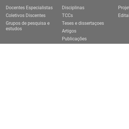
Docentes Especialistas
Disciplinas
Proje
Coletivos Discentes
TCCs
Edita
Grupos de pesquisa e
Teses e dissertaçoes
estudos
Artigos
Publicações
Trabalhos de eventos
Realização
091-3922 |
3091-3924
eriferias@usp.br