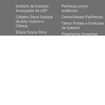
Instituto de Estudos
Periferias como
Avançados da USP
potências
Cátedra Olavo Setubal
Centralidades Periféricas
de Arte, Cultura e
Censo Pontes e Vivências
Ciência
de Saberes
Eliana Sousa Silva
Plataforma Conexões
Projeto Democracia
USP-Periferias
Artes e Saberes Plurais
Expediente DASP
ENTRE EM CONTATO
Rua da Praça do Relógio, 109, térreo,
+ 55 11 3
Cidade Universitária, 05508-050, São Paulo/SP
conexoesp