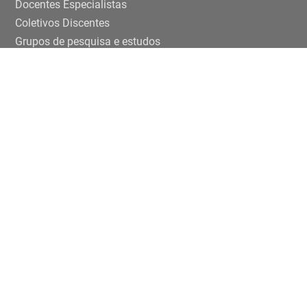
Docentes Especialistas
Coletivos Discentes
Grupos de pesquisa e estudos
Ensino e pesquisa
Disciplinas
TCCs
Teses e dissertaçoes
Artigos
Publicações
Trabalhos de eventos
Extensão
Projetos
Editais Específicos