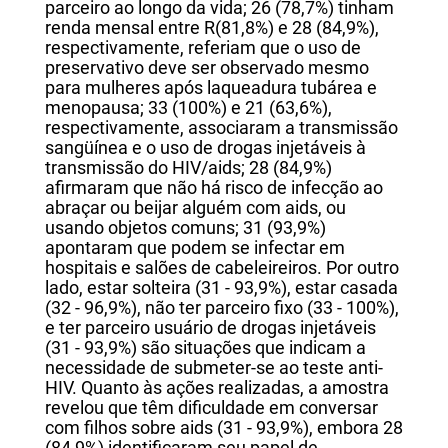
parceiro ao longo da vida; 26 (78,7%) tinham
renda mensal entre R(81,8%) e 28 (84,9%),
respectivamente, referiam que o uso de
preservativo deve ser observado mesmo
para mulheres após laqueadura tubárea e
menopausa; 33 (100%) e 21 (63,6%),
respectivamente, associaram a transmissão
sangüínea e o uso de drogas injetáveis à
transmissão do HIV/aids; 28 (84,9%)
afirmaram que não há risco de infecção ao
abraçar ou beijar alguém com aids, ou
usando objetos comuns; 31 (93,9%)
apontaram que podem se infectar em
hospitais e salões de cabeleireiros. Por outro
lado, estar solteira (31 - 93,9%), estar casada
(32 - 96,9%), não ter parceiro fixo (33 - 100%),
e ter parceiro usuário de drogas injetáveis
(31 - 93,9%) são situações que indicam a
necessidade de submeter-se ao teste anti-
HIV. Quanto às ações realizadas, a amostra
revelou que têm dificuldade em conversar
com filhos sobre aids (31 - 93,9%), embora 28