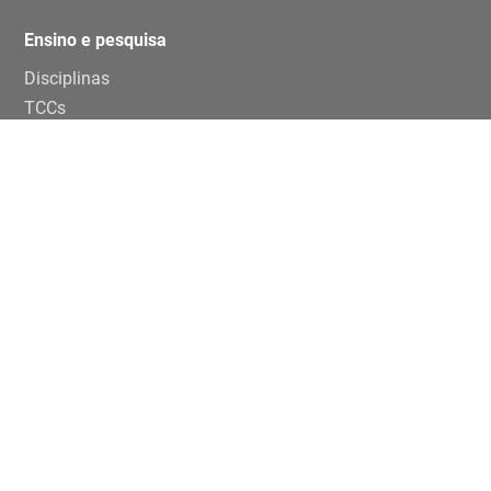
Ensino e pesquisa
Disciplinas
TCCs
Teses e dissertaçoes
Artigos
Publicações
Trabalhos de eventos
Extensão
Projetos
Editais Específicos
Periferias em números na USP