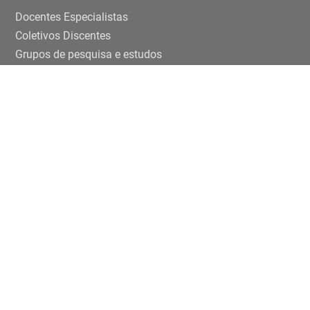
Docentes Especialistas
Coletivos Discentes
Grupos de pesquisa e estudos
Ensino e pesquisa
Disciplinas
TCCs
Teses e dissertaçoes
Artigos
Publicações
Trabalhos de eventos
Extensão
Projetos
Editais Específicos