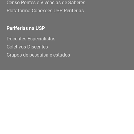
Censo Pontes e Vivências de Saberes
Plataforma Conexões USP-Periferias
Periferias na USP
Docentes Especialistas
Coletivos Discentes
Grupos de pesquisa e estudos
Ensino e pesquisa
Disciplinas
TCCs
Teses e dissertaçoes
Artigos
Publicações
Trabalhos de eventos