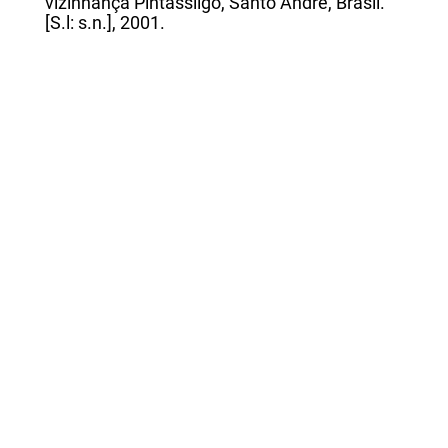
vizinhança Pintassilgo, Santo Andre, Brasil.
[S.l: s.n.], 2001.