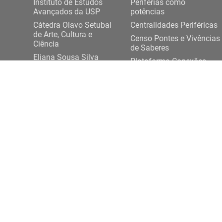
Instituto de Estudos
Periferias como
Avançados da USP
potências
Cátedra Olavo Setubal
Centralidades Periféricas
de Arte, Cultura e
Censo Pontes e Vivências
Ciência
de Saberes
Eliana Sousa Silva
Plataforma Conexões
Projeto Democracia
USP-Periferias
Artes e Saberes Plurais
Expediente DASP
ENTRE EM CONTATO
Rua da Praça do Relógio, 109, térreo,
+ 55 11 3
Cidade Universitária, 05508-050, São Paulo/SP
conexoesp