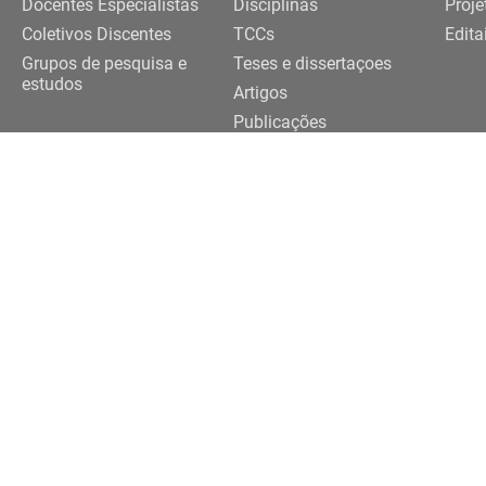
Docentes Especialistas
Disciplinas
Proje
Coletivos Discentes
TCCs
Edita
Grupos de pesquisa e
Teses e dissertaçoes
estudos
Artigos
Publicações
Trabalhos de eventos
Realização
091-3922 |
3091-3924
eriferias@usp.br