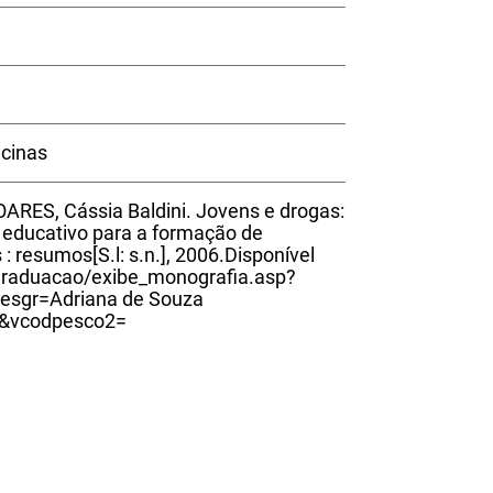
icinas
OARES, Cássia Baldini. Jovens e drogas:
 educativo para a formação de
: resumos[S.l: s.n.], 2006.Disponível
graduacao/exibe_monografia.asp?
sgr=Adriana de Souza
2&vcodpesco2=