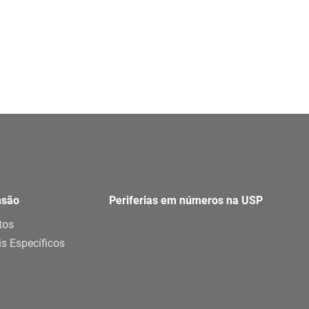
nsão
Periferias em números na USP
tos
is Específicos