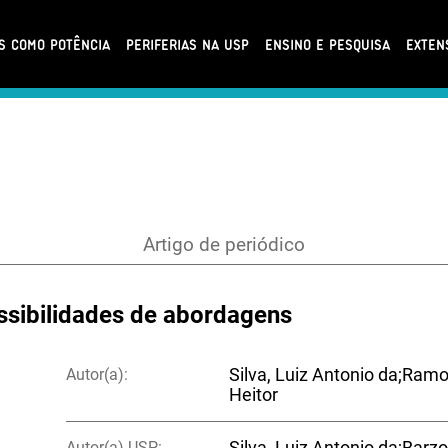
AS COMO POTÊNCIA
PERIFERIAS NA USP
ENSINO E PESQUISA
EXTEN
Artigo de periódico
ossibilidades de abordagens
Autor(a):
Silva, Luiz Antonio da;Ramo
Heitor
Autor(a) USP:
Silva, Luiz Antonio da;Barzot