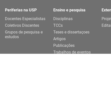
Periferias na USP
Ensino e pesquisa
Exte
Docentes Especialistas
Disciplinas
Proje
Coletivos Discentes
TCCs
Edita
Grupos de pesquisa e
Teses e dissertaçoes
estudos
Artigos
Publicações
Trabalhos de eventos
Realização
091-3922 |
3091-3924
eriferias@usp.br