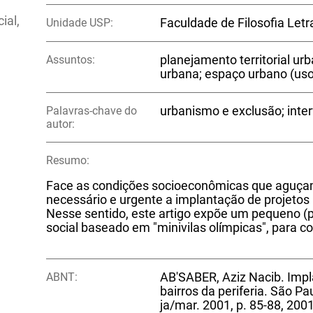
ial,
Unidade USP:
Faculdade de Filosofia Let
Assuntos:
planejamento territorial ur
urbana; espaço urbano (uso
Palavras-chave do
urbanismo e exclusão; inte
autor:
Resumo:
Face as condições socioeconômicas que aguçam 
necessário e urgente a implantação de projetos
Nesse sentido, este artigo expõe um pequeno (p
social baseado em "minivilas olímpicas", para 
ABNT:
AB'SABER, Aziz Nacib. Impl
bairros da periferia. São Pa
ja/mar. 2001, p. 85-88, 2001