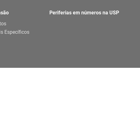
nsão
Periferias em números na USP
tos
is Específicos
Parceria
Apoio