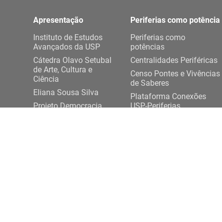
Apresentação
Periferias como potência
Instituto de Estudos
Periferias como
Avançados da USP
potências
Cátedra Olavo Setubal
Centralidades Periféricas
de Arte, Cultura e
Censo Pontes e Vivências
Ciência
de Saberes
Eliana Sousa Silva
Plataforma Conexões
Projeto Democracia
USP-Periferias
Artes e Saberes Plurais
Expediente DASP
ENTRE EM CONTATO
Rua da Praça do Relógio, 109, térreo,
+ 55 11 3
Cidade Universitária, 05508-050, São Paulo/SP
conexoesp