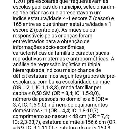
1.201 pré-escolares que freqüentavam as
escolas públicas do município, selecionaram-
se 165 crianças que apresentavam um
índice estatura/idade ≤ -1 escore Z (casos) e
165 entre as que tinham estatura/idade ≥ 1
escore Z (controles). As mães ou os
responsáveis pelas crianças foram
entrevistados para a obtenção de
informações sócio-econômicas,
características da família e características
reprodutivas maternas e antropométricas. A
análise de regressão logística múltipla
hierarquizada indicou maior chance de
déficit estatural nos seguintes grupos de pré-
escolares: com baixa escolaridade da mãe
(OR = 2,1; IC 1,1-3,8), renda familiar per
capita ≤ 0,50 SM (OR = 3,4; IC: 1,5-8,0),
número de pessoas no domicílio ≥ 6 (OR =
3,7; IC: 1,5-9,0), número de equipamentos
domésticos ≤ 1 (OR = 4,4; IC: 1,8-10,7),
comprimento ao nascer < 48 cm (OR = 7,4;
IC: 2,3-23,7), estatura da mãe ≤ 156,6 cm (OR
= 5,9; IC: 3,1-11,0) e estatura do pai ≤ 169,8