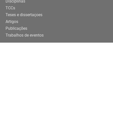
Disciplinas
TCCs
Teses e dissertaçoes
Artigos
Publicações
Trabalhos de eventos
Extensão
Projetos
Editais Específicos
Periferias em números na USP
ENTRE EM CONTATO