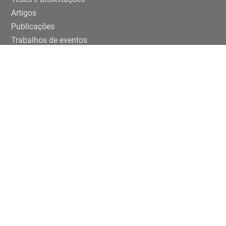
Artigos
Publicações
Trabalhos de eventos
Extensão
Projetos
Editais Específicos
Periferias em números na USP
ENTRE EM CONTATO
Rua da Praça do Relógio, 109, térreo,
Cidade Universitária, 05508-050, São Paulo/SP