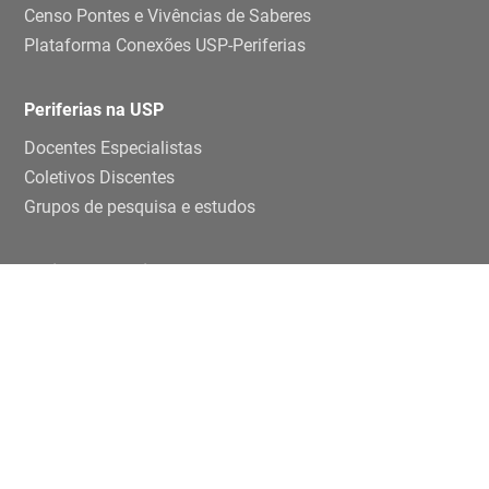
Censo Pontes e Vivências de Saberes
Plataforma Conexões USP-Periferias
Periferias na USP
Docentes Especialistas
Coletivos Discentes
Grupos de pesquisa e estudos
Ensino e pesquisa
Disciplinas
TCCs
Teses e dissertaçoes
Artigos
Publicações
Trabalhos de eventos