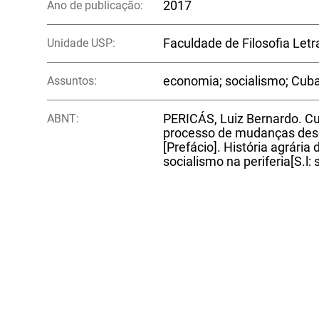
Ano de publicação:
2017
Unidade USP:
Faculdade de Filosofia Let
Assuntos:
economia; socialismo; Cub
ABNT:
PERICÁS, Luiz Bernardo. C
processo de mudanças desd
[Prefácio]. História agrári
socialismo na periferia[S.l: s