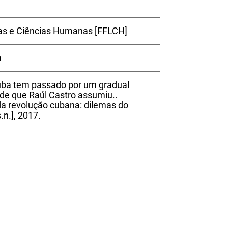
ras e Ciências Humanas [FFLCH]
a
uba tem passado por um gradual
e que Raúl Castro assumiu..
a da revolução cubana: dilemas do
.n.], 2017.