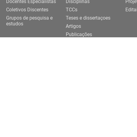
Docentes Especialistas
Disciplinas
Proje
Coletivos Discentes
TCCs
Edita
Grupos de pesquisa e
Teses e dissertaçoes
estudos
Artigos
Publicações
Trabalhos de eventos
Realização
091-3922 |
3091-3924
eriferias@usp.br