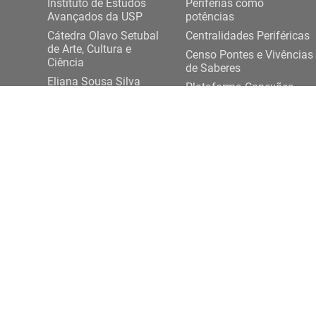
Instituto de Estudos
Periferias como
Avançados da USP
potências
Cátedra Olavo Setubal
Centralidades Periféricas
de Arte, Cultura e
Censo Pontes e Vivências
Ciência
de Saberes
Eliana Sousa Silva
Plataforma Conexões
Projeto Democracia
USP-Periferias
Artes e Saberes Plurais
Expediente DASP
ENTRE EM CONTATO
Rua da Praça do Relógio, 109, térreo,
+ 55 11 3
Cidade Universitária, 05508-050, São Paulo/SP
conexoesp