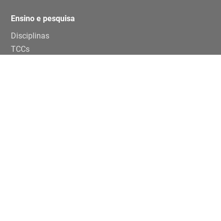
Ensino e pesquisa
Disciplinas
TCCs
Teses e dissertaçoes
Artigos
Publicações
Trabalhos de eventos
Extensão
Projetos
Editais Específicos
Periferias em números na USP