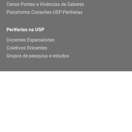
Censo Pontes e Vivências de Saberes
Plataforma Conexões USP-Periferias
Periferias na USP
Docentes Especialistas
Coletivos Discentes
Grupos de pesquisa e estudos
Ensino e pesquisa
Disciplinas
TCCs
Teses e dissertaçoes
Artigos
Publicações
Trabalhos de eventos