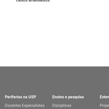
casos analisados.
Periferias na USP
Ensino e pesquisa
Exte
Docentes Especialistas
Disciplinas
Proje