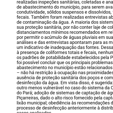
realizadas inspeções sanitárias, coletadas e a
de abastecimento do município, para serem aval
condutividade, sólidos suspensos e dissolvidos, f
fecais. Também foram realizadas entrevistas abe
de contaminação da água. A maioria dos sistem
sua proteção sanitária, por não conter laje de co
distanciamentos mínimos recomendados em rel
por permitir o acúmulo de águas pluviais em sua
análises e das entrevistas apontaram para as 
um indicativo de inadequação das fontes. Dessa
à presença de coliformes totais e fecais, nen
os padrões de potabilidade estabelecidos pela P
foi possível concluir que os principais problema
abastecimento no município estão relacionados c
– não há restrição à ocupação nas proximidades
ausência de proteção sanitária dos poços e com
desinfecção da água. Em vista disso, é sugerid
outro menos vulnerável no caso do sistema 
do Pará; adoção de sistemas de captação de ág
Piçarreiras, dado o alto risco fornecido pela c
lixão municipal; obediência às recomendações d
processo de desinfecção anteriormente à distri