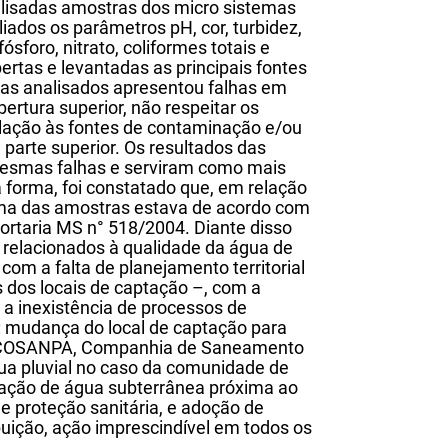
nalisadas amostras dos micro sistemas
iados os parâmetros pH, cor, turbidez,
ósforo, nitrato, coliformes totais e
rtas e levantadas as principais fontes
as analisados apresentou falhas em
bertura superior, não respeitar os
ação às fontes de contaminação e/ou
 parte superior. Os resultados das
mesmas falhas e serviram como mais
 forma, foi constatado que, em relação
huma das amostras estava de acordo com
ortaria MS n° 518/2004. Diante disso
s relacionados à qualidade da água de
om a falta de planejamento territorial
 dos locais de captação –, com a
 a inexistência de processos de
a: mudança do local de captação para
da COSANPA, Companhia de Saneamento
ua pluvial no caso da comunidade de
aptação de água subterrânea próxima ao
e proteção sanitária, e adoção de
buição, ação imprescindível em todos os