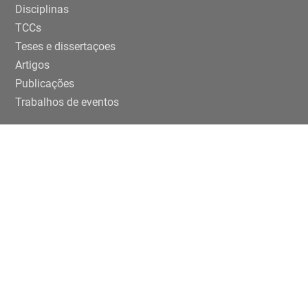
Disciplinas
TCCs
Teses e dissertaçoes
Artigos
Publicações
Trabalhos de eventos
Extensão
Projetos
Editais Específicos
Periferias em números na USP
ENTRE EM CONTATO