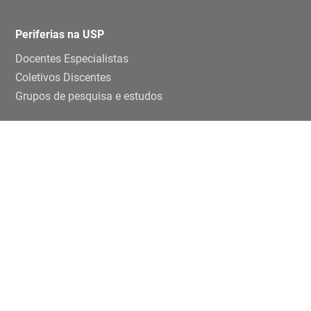
Periferias na USP
Docentes Especialistas
Coletivos Discentes
Grupos de pesquisa e estudos
Ensino e pesquisa
Disciplinas
TCCs
Teses e dissertaçoes
Artigos
Publicações
Trabalhos de eventos
Extensão