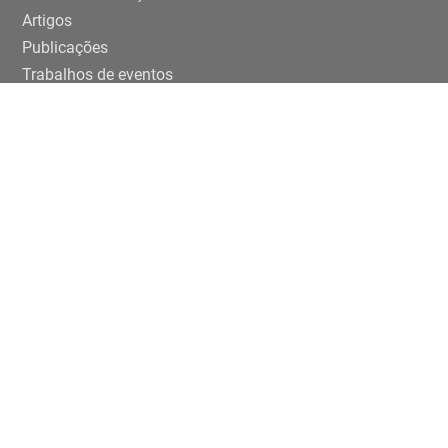
Artigos
Publicações
Trabalhos de eventos
Extensão
Projetos
Editais Específicos
Periferias em números na USP
ENTRE EM CONTATO
Rua da Praça do Relógio, 109, térreo,
Cidade Universitária, 05508-050, São Paulo/SP