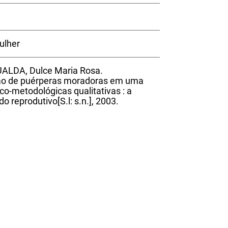
ulher
UALDA, Dulce Maria Rosa.
ão de puérperas moradoras em uma
ico-metodológicas qualitativas : a
o reprodutivo[S.l: s.n.], 2003.