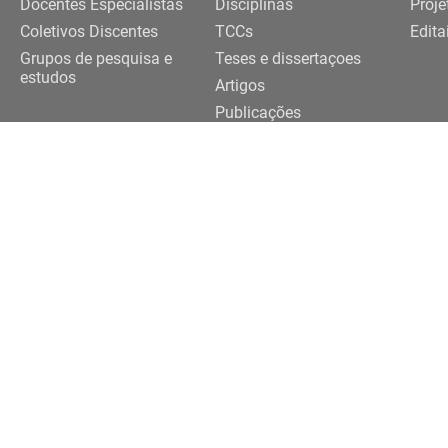
Docentes Especialistas
Disciplinas
Proje
Coletivos Discentes
TCCs
Edita
Grupos de pesquisa e
Teses e dissertaçoes
estudos
Artigos
Publicações
Trabalhos de eventos
Realização
091-3922 |
3091-3924
eriferias@usp.br