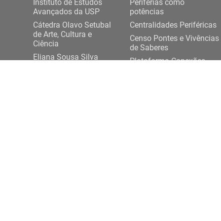
Instituto de Estudos
Periferias como
Avançados da USP
potências
Cátedra Olavo Setubal
Centralidades Periféricas
de Arte, Cultura e
Censo Pontes e Vivências
Ciência
de Saberes
Eliana Sousa Silva
Plataforma Conexões
Projeto Democracia
USP-Periferias
Artes e Saberes Plurais
Expediente DASP
ENTRE EM CONTATO
Rua da Praça do Relógio, 109, térreo,
+ 55 11 3
Cidade Universitária, 05508-050, São Paulo/SP
conexoesp