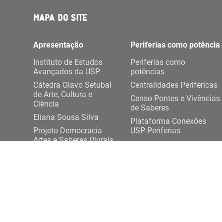
MAPA DO SITE
Apresentação
Periferias como potência
Instituto de Estudos
Periferias como
Avançados da USP
potências
Cátedra Olavo Setubal
Centralidades Periféricas
de Arte, Cultura e
Censo Pontes e Vivências
Ciência
de Saberes
Eliana Sousa Silva
Plataforma Conexões
Projeto Democracia
USP-Periferias
Artes e Saberes Plurais
Expediente DASP
ENTRE EM CONTATO