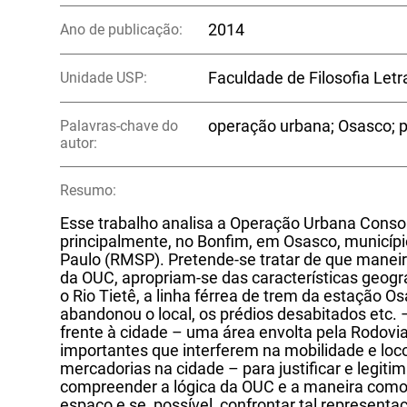
Ano de publicação:
2014
Unidade USP:
Faculdade de Filosofia Let
Palavras-chave do
operação urbana; Osasco; 
autor:
Resumo:
Esse trabalho analisa a Operação Urbana Consorc
principalmente, no Bonfim, em Osasco, municíp
Paulo (RMSP). Pretende-se tratar de que maneir
da OUC, apropriam-se das características geográ
o Rio Tietê, a linha férrea de trem da estação O
abandonou o local, os prédios desabitados etc.
frente à cidade – uma área envolta pela Rodovi
importantes que interferem na mobilidade e l
mercadorias na cidade – para justificar e legit
compreender a lógica da OUC e a maneira com
espaço e se, possível, confrontar tal representa