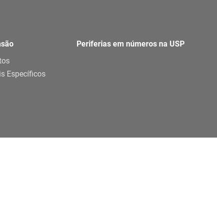
nsão
Periferias em números na USP
tos
is Específicos
Parceria
Apoio