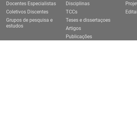
Docentes Especialistas
Disciplinas
Proje
Coletivos Discentes
TCCs
Edita
Grupos de pesquisa e
Teses e dissertaçoes
estudos
Artigos
Publicações
Trabalhos de eventos
Realização
091-3922 |
3091-3924
eriferias@usp.br