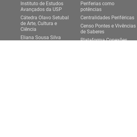
Instituto de Estudos
Periferias como
Avançados da USP
potências
Cátedra Olavo Setubal
Centralidades Periféricas
de Arte, Cultura e
Censo Pontes e Vivências
Ciência
de Saberes
Eliana Sousa Silva
Plataforma Conexões
Projeto Democracia
USP-Periferias
Artes e Saberes Plurais
Expediente DASP
ENTRE EM CONTATO
Rua da Praça do Relógio, 109, térreo,
+ 55 11 3
Cidade Universitária, 05508-050, São Paulo/SP
conexoesp