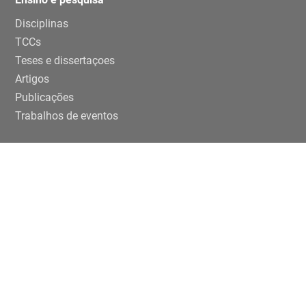
Disciplinas
TCCs
Teses e dissertaçoes
Artigos
Publicações
Trabalhos de eventos
Extensão
Projetos
Editais Específicos
Periferias em números na USP
ENTRE EM CONTATO