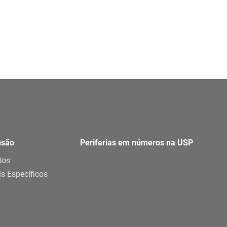
nsão
Periferias em números na USP
tos
is Específicos