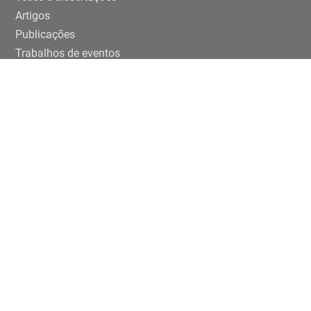
Artigos
Publicações
Trabalhos de eventos
Extensão
Projetos
Editais Específicos
Periferias em números na USP
ENTRE EM CONTATO
Rua da Praça do Relógio, 109, térreo,
Cidade Universitária, 05508-050, São Paulo/SP