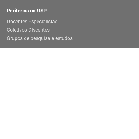
Periferias na USP
Docentes Especialistas
Coletivos Discentes
Grupos de pesquisa e estudos
Ensino e pesquisa
Disciplinas
TCCs
Teses e dissertaçoes
Artigos
Publicações
Trabalhos de eventos
Extensão
Projetos