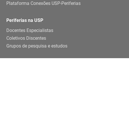
Plataforma Conexões USP-Periferias
Periferias na USP
Docentes Especialistas
Coletivos Discentes
Grupos de pesquisa e estudos
Ensino e pesquisa
Disciplinas
TCCs
Teses e dissertaçoes
Artigos
Publicações
Trabalhos de eventos
Extensão